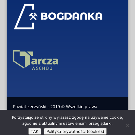
Powiat Łęczyński - 2019 © Wszelkie prawa
Korzystając ze strony wyrażasz zgodę na używanie cookie,
zastrzeżone
zgodnie z aktualnymi ustawieniami przeglądarki.
Projekt i realizacja:
Pomoc
TAK
Polityka prywatności (cookies)