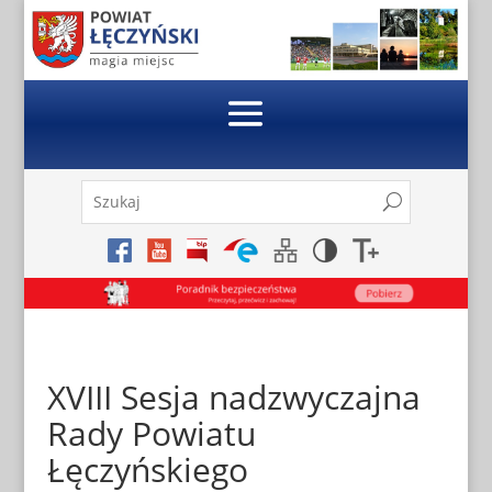
Skip
to
content
Szukaj:
Search
Search
for...
XVIII Sesja nadzwyczajna
Rady Powiatu
Łęczyńskiego