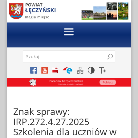
Skip
to
content
Szukaj:
Search
Search
for...
Znak sprawy:
IRP.272.4.27.2025
Szkolenia dla uczniów w