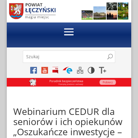
Skip
to
content
Szukaj:
Search
Search
for...
Webinarium CEDUR dla
seniorów i ich opiekunów
„Oszukańcze inwestycje –