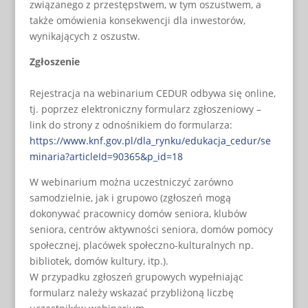
związanego z przestępstwem, w tym oszustwem, a
także omówienia konsekwencji dla inwestorów,
wynikających z oszustw.
Zgłoszenie
Rejestracja na webinarium CEDUR odbywa się online,
tj. poprzez elektroniczny formularz zgłoszeniowy –
link do strony z odnośnikiem do formularza:
https://www.knf.gov.pl/dla_rynku/edukacja_cedur/se
minaria?articleId=90365&p_id=18
W webinarium można uczestniczyć zarówno
samodzielnie, jak i grupowo (zgłoszeń mogą
dokonywać pracownicy domów seniora, klubów
seniora, centrów aktywności seniora, domów pomocy
społecznej, placówek społeczno-kulturalnych np.
bibliotek, domów kultury, itp.).
W przypadku zgłoszeń grupowych wypełniając
formularz należy wskazać przybliżoną liczbę