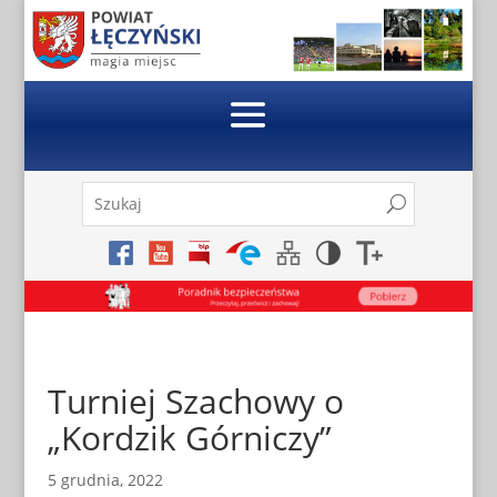
Skip
to
content
Szukaj:
Search
Search
for...
Turniej Szachowy o
„Kordzik Górniczy”
5 grudnia, 2022