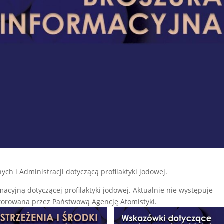
h i Administracji dotyczącą profilaktyki jodowej.
acyjną dotyczącej profilaktyki jodowej. Aktualnie nie występuje
nitorowana przez Państwową Agencję Atomistyki.