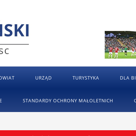
OWIAT
URZĄD
TURYSTYKA
DLA B
E
STANDARDY OCHRONY MAŁOLETNICH