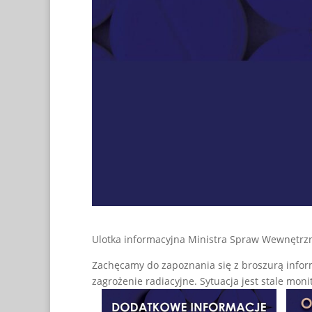
Ulotka informacyjna Ministra Spraw Wewnętrznyc
Zachęcamy do zapoznania się z broszurą inform
zagrożenie radiacyjne. Sytuacja jest stale mo