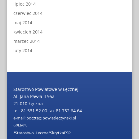
lipiec 2014
czerwiec 2014
maj 2014
kwiecień 2014
marzec 2014
luty 2014
Starostwo Powiatowe w Łęcznej
Al. Jana Pawła II 95a
21-010 Łęczna
tel. 81 531 52 00 fax 81 752 64 64
e-mail: poczta@powiatleczynski.pl
ePUAP:
/
Starostwo_Leczna/SkrytkaESP