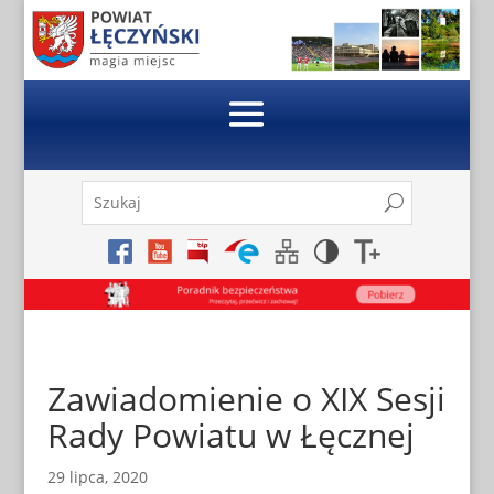
Skip
to
content
Szukaj:
Search
Search
for...
Zawiadomienie o XIX Sesji
Rady Powiatu w Łęcznej
29 lipca, 2020