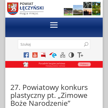
Skip
to
content
Szukaj:
Search
Search
for...
27. Powiatowy konkurs
plastyczny pt. „Zimowe
Boże Narodzenie”