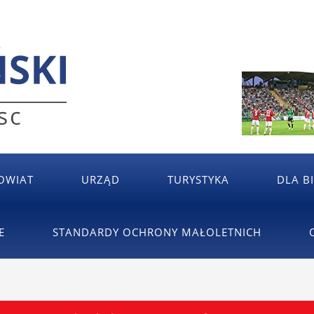
OWIAT
URZĄD
TURYSTYKA
DLA B
E
STANDARDY OCHRONY MAŁOLETNICH