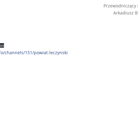
Przewodniczący
Arkadiusz B
erz
fo/channels/151/powiat-leczynski