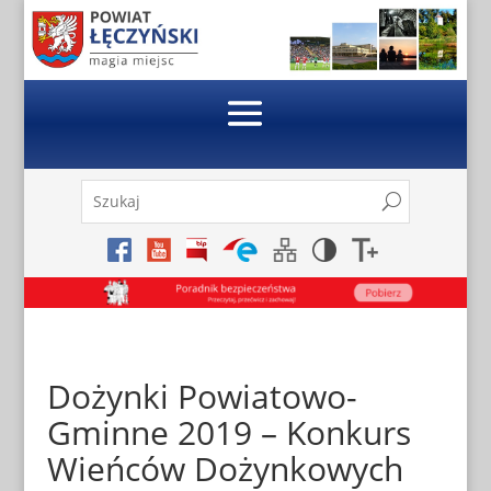
Skip
to
content
Szukaj:
Search
Search
for...
Dożynki Powiatowo-
Gminne 2019 – Konkurs
Wieńców Dożynkowych